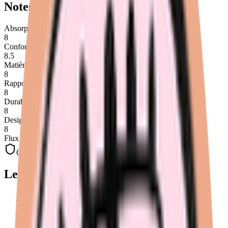
Notes détaillées
Absorption
8
Confort
8.5
Matières
8
Rapport qualité-prix
8
Durabilité
8
Design
8
Flux disponibles :
léger
moyen
abondant
Certifications :
OEKO-TEX Standard 100
Les points forts
Couleurs pastel mignonnes
Gamme post-partum intéressante