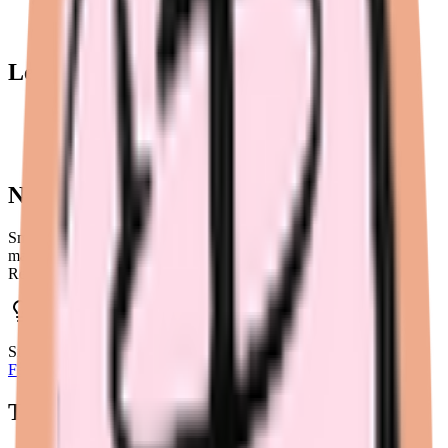
Prix raisonnable
Packaging soigné
Les points faibles
Gamme un peu restreinte
Absorption moyenne sur les flux abondants
Notre verdict sur
Smoon
Smoon est un bon choix pour les flux légers à moyens et les
mamans. Pour les flux abondants, on orienterait plutôt vers Sisters
Republic ou Fempo.
Notre recommandation
Si
Smoon
te plaît, n'hésite pas à comparer avec
Sisters Republic
et
Fempo
pour être sûre de ton choix.
Voir le comparatif complet →
Tu pourrais aussi aimer