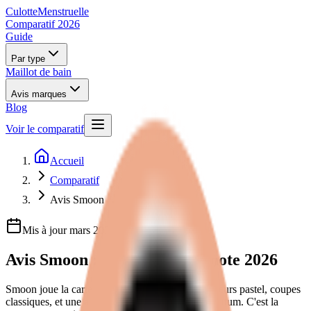
Culotte
Menstruelle
Comparatif 2026
Guide
Par type
Maillot de bain
Avis marques
Blog
Voir le comparatif
Accueil
Comparatif
Avis Smoon
Mis à jour mars 2026
Avis
Smoon
:
test complet et note 2026
Smoon joue la carte du doux et du mignon. Couleurs pastel, coupes
classiques, et une attention particulière au post-partum. C'est la