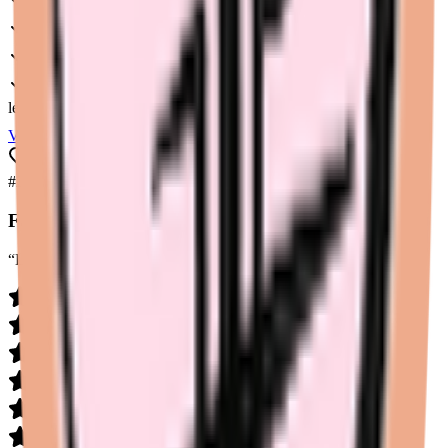
Coton bio
Bambou
Portugal
Dès
32
€
léger
moyen
abondant
très abondant
Voir l'avis complet
Voir sur
Sisters Republic
Coup de coeur
#
2
Fempo
“
La pionnière française incontournable
”