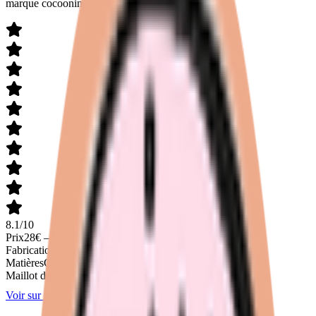
marque cocooning par excellence.
8.1
/
10
Prix
28
€ —
40
€
Fabrication
Portugal
Matières
Coton bio, Microfibre
Maillot de bain
Non
Voir sur
Smoon