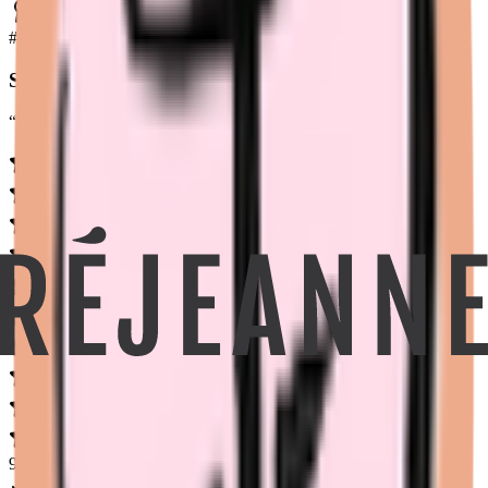
Top 1
#
1
Sisters Republic
“
La meilleure absorption du marché
”
9.2
/
10