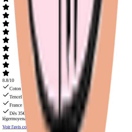
8.8
/
10
Coton bio certifié
Tencel
France
Dès
35
€
léger
moyen
abondant
Voir l'avis complet
Voir sur
Réjeanne